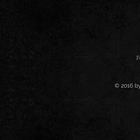
F
© 2016 b