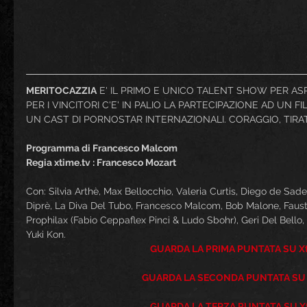
MERITOCAZZIA
 E' IL PRIMO E UNICO TALENT SHOW PER ASP
PER I VINCITORI C'E' IN PALIO LA PARTECIPAZIONE AD UN 
UN CAST DI PORNOSTAR INTERNAZIONALI. CORAGGIO, TIRATE
Programma di Francesco Malcom
Regia xtime.tv : Francesco Mozart
Con: Silvia Arthè, Max Bellocchio, Valeria Curtis, Diego de Sad
Diprè, La Diva Del Tubo, Francesco Malcom, Bob Malone, Faust
Prophilax (Fabio Ceppaflex Pinci & Ludo Sbohr), Geri Del Bello
Yuki Kon.
GUARDA LA PRIMA PUNTATA SU Xt
GUARDA LA SECONDA PUNTATA SU X
GUARDA LA TERZA PUNTATA SU Xt